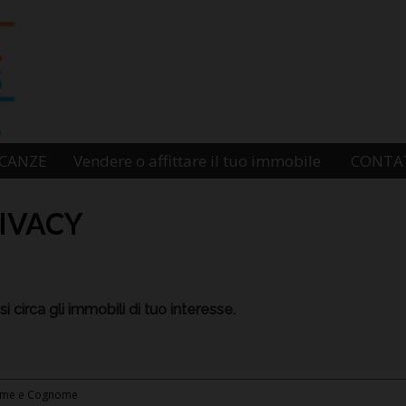
ACANZE
Vendere o affittare il tuo immobile
CONTA
IVACY
 circa gli immobili di tuo interesse.