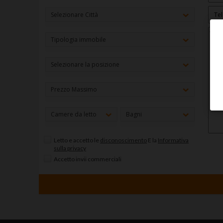
Selezionare Città
Tipologia immobile
Selezionare la posizione
Prezzo Massimo
Camere da letto
Bagni
Letto e accetto le
disconoscimento
E la
Informativa
sulla privacy
Accetto invii commerciali